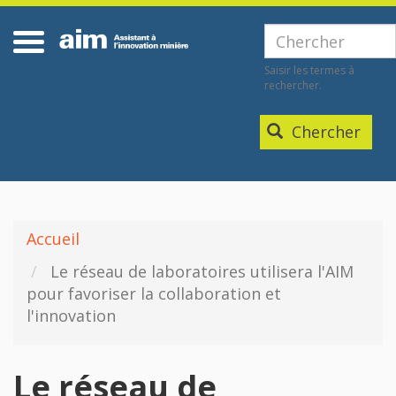
Aller
Home
au
Chercher
contenu
Saisir les termes à
principal
rechercher.
Chercher
Accueil
Le réseau de laboratoires utilisera l'AIM
pour favoriser la collaboration et
l'innovation
Le réseau de