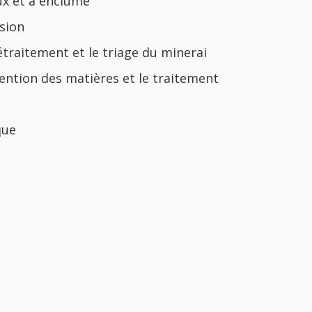
ux et à enclume
sion
étraitement et le triage du minerai
ention des matières et le traitement
que