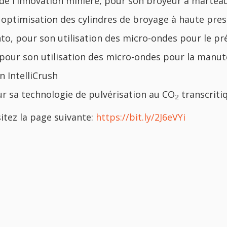
n de l'innovation minière, pour son broyeur à martea
ptimisation des cylindres de broyage à haute pres
nto, pour son utilisation des micro-ondes pour le pr
pour son utilisation des micro-ondes pour la manut
 IntelliCrush
our sa technologie de pulvérisation au CO
transcriti
2
sitez la page suivante:
https://bit.ly/2J6eVYi