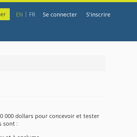
er
EN
FR
Se connecter
S'inscrire
User
account
menu
800 000 dollars pour concevoir et tester
 sont :