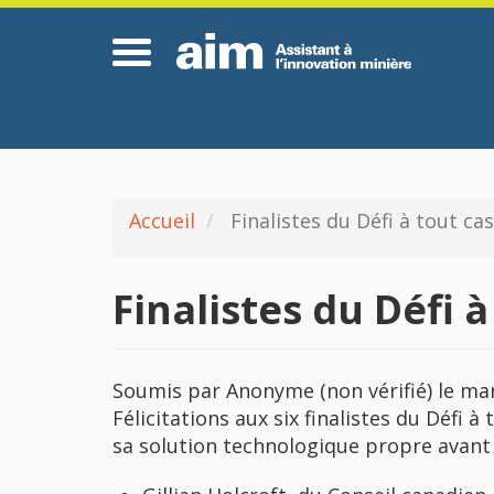
Aller
Ho
au
contenu
principal
Accueil
Finalistes du Défi à tout ca
Finalistes du Défi 
Soumis par
Anonyme (non vérifié)
le
mar
Félicitations aux six finalistes du Défi 
sa solution technologique propre avant d